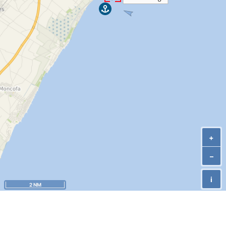
+
–
i
2 NM